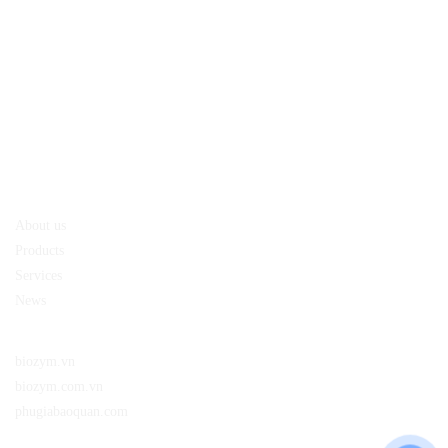
12, City. Ho Chi Minh, Vietnam
Address:
Chi nhánh công ty TNHH sản xuất và dịch vụ Biozym
30/2 Ấp 1, xã Nhị Bình, huyện Hóc Môn, TP.HCM
CÔNG TY TNHH SẢN XUẤT VÀ DỊCH VỤ BIOZYM
MST: 0314279190 do Sở Kế Hoạch Đầu Tư TP.HCM cấp lần đầu ngày
10/03/2017
About us
Policy
About us
Products
Services
News
Website:
biozym.vn
biozym.com.vn
phugiabaoquan.com