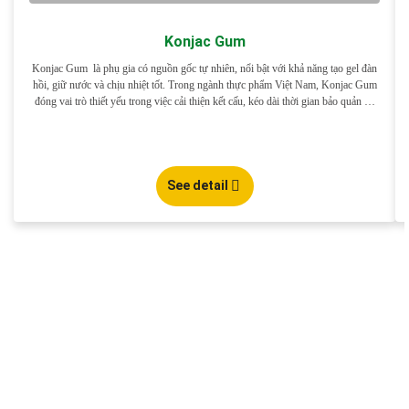
Konjac Gum
Konjac Gum là phụ gia có nguồn gốc tự nhiên, nổi bật với khả năng tạo gel đàn
hồi, giữ nước và chịu nhiệt tốt. Trong ngành thực phẩm Việt Nam, Konjac Gum
đóng vai trò thiết yếu trong việc cải thiện kết cấu, kéo dài thời gian bảo quản và
nâng cao cảm quan […]
See detail