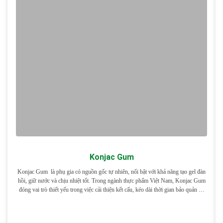
Konjac Gum
Konjac Gum là phụ gia có nguồn gốc tự nhiên, nổi bật với khả năng tạo gel đàn
hồi, giữ nước và chịu nhiệt tốt. Trong ngành thực phẩm Việt Nam, Konjac Gum
đóng vai trò thiết yếu trong việc cải thiện kết cấu, kéo dài thời gian bảo quản và
nâng cao cảm quan […]