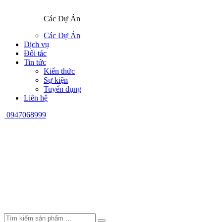
Các Dự Án
Các Dự Án
Dịch vụ
Đối tác
Tin tức
Kiến thức
Sự kiện
Tuyển dụng
Liên hệ
0947068999