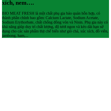
xích, nem….
BIO MEAT FRESH là một chất phụ gia bảo quản hỗn hợp, có
thành phần chính bao gồm: Calcium Lactate, Sodium Acetate,
Sodium Erythorbate, chất chống đông vón và Nisin. Phụ gia này có
khả năng giúp duy trì chất lượng, độ tươi ngon và kéo dài hạn sử
dụng cho các sản phẩm thịt chế biến như giò chả, xúc xích, đồ viên,
jambong, ham,...