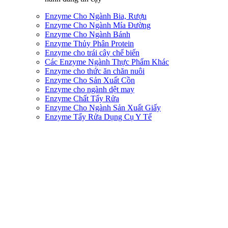
Enzyme Cho Ngành Bia, Rượu
Enzyme Cho Ngành Mía Đường
Enzyme Cho Ngành Bánh
Enzyme Thủy Phân Protein
Enzyme cho trái cây chế biến
Các Enzyme Ngành Thực Phẩm Khác
Enzyme cho thức ăn chăn nuôi
Enzyme Cho Sản Xuất Cồn
Enzyme cho ngành dệt may
Enzyme Chất Tẩy Rửa
Enzyme Cho Ngành Sản Xuất Giấy
Enzyme Tẩy Rửa Dụng Cụ Y Tế