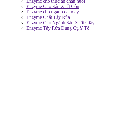
Enzyme cho thức ăn chăn nuôi
Enzyme Cho Sản Xuất Cồn
Enzyme cho ngành dệt may
Enzyme Chất Tẩy Rửa
Enzyme Cho Ngành Sản Xuất Giấy
Enzyme Tẩy Rửa Dụng Cụ Y Tế