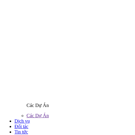
Các Dự Án
Các Dự Án
Dịch vụ
Đối tác
Tin tức