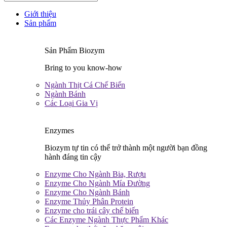
Giới thiệu
Sản phẩm
Sản Phẩm Biozym
Bring to you know-how
Ngành Thịt Cá Chế Biến
Ngành Bánh
Các Loại Gia Vị
Enzymes
Biozym tự tin có thể trở thành một người bạn đồng
hành đáng tin cậy
Enzyme Cho Ngành Bia, Rượu
Enzyme Cho Ngành Mía Đường
Enzyme Cho Ngành Bánh
Enzyme Thủy Phân Protein
Enzyme cho trái cây chế biến
Các Enzyme Ngành Thực Phẩm Khác