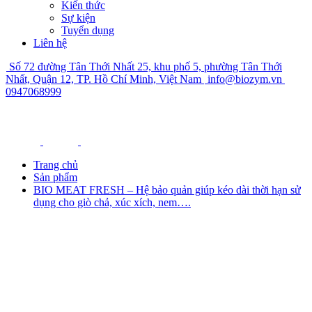
Kiến thức
Sự kiện
Tuyển dụng
Liên hệ
Số 72 đường Tân Thới Nhất 25, khu phố 5, phường Tân Thới
Nhất, Quận 12, TP. Hồ Chí Minh, Việt Nam
info@biozym.vn
0947068999
Trang chủ
Sản phẩm
BIO MEAT FRESH – Hệ bảo quản giúp kéo dài thời hạn sử
dụng cho giò chả, xúc xích, nem….