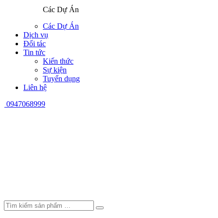
Các Dự Án
Các Dự Án
Dịch vụ
Đối tác
Tin tức
Kiến thức
Sự kiện
Tuyển dụng
Liên hệ
0947068999