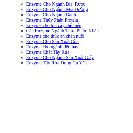
Enzyme Cho Ngành Bia, Rượu
Enzyme Cho Ngành Mía Đường
Enzyme Cho Ngành Bánh
Enzyme Thủy Phân Protein
Enzyme cho trái cây chế biến
Các Enzyme Ngành Thực Phẩm Khác
Enzyme cho thức ăn chăn nuôi
Enzyme Cho Sản Xuất Cồn
Enzyme cho ngành dệt may
Enzyme Chất Tẩy Rửa
Enzyme Cho Ngành Sản Xuất Giấy
Enzyme Tẩy Rửa Dụng Cụ Y Tế