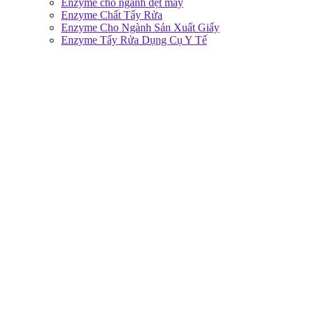
Enzyme cho ngành dệt may
Enzyme Chất Tẩy Rửa
Enzyme Cho Ngành Sản Xuất Giấy
Enzyme Tẩy Rửa Dụng Cụ Y Tế