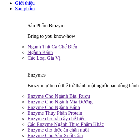
Giới thiệu
Sản phẩm
Sản Phẩm Biozym
Bring to you know-how
Ngành Thịt Cá Chế Biến
Ngành Bánh
Các Loại Gia Vị
Enzymes
Biozym tự tin có thể trở thành một người bạn đồng hành 
Enzyme Cho Ngành Bia, Rượu
Enzyme Cho Ngành Mía Đường
Enzyme Cho Ngành Bánh
Enzyme Thủy Phân Protein
Enzyme cho trái cây chế biến
Các Enzyme Ngành Thực Phẩm Khác
Enzyme cho thức ăn chăn nuôi
Enzyme Cho Sản Xuất Cồn