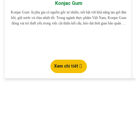
Konjac Gum
Konjac Gum là phụ gia có nguồn gốc tự nhiên, nổi bật với khả năng tạo gel đàn
hồi, giữ nước và chịu nhiệt tốt. Trong ngành thực phẩm Việt Nam, Konjac Gum
đóng vai trò thiết yếu trong việc cải thiện kết cấu, kéo dài thời gian bảo quản và
nâng cao cảm quan […]
Xem chi tiết