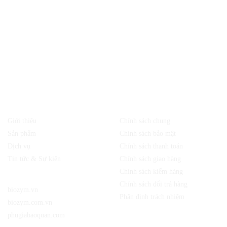
Quận 12, TP. Hồ Chí Minh, Việt Nam
Địa chỉ:
Chi nhánh công ty TNHH sản xuất và dịch vụ Biozym
30/2 Ấp 1, xã Nhị Bình, huyện Hóc Môn, TP.HCM
CÔNG TY TNHH SẢN XUẤT VÀ DỊCH VỤ BIOZYM
MST: 0314279190 do Sở Kế Hoạch Đầu Tư TP.HCM cấp lần đầu ngày
10/03/2017
Về chúng tôi
Chính sách
Giới thiệu
Chính sách chung
Sản phẩm
Chính sách bảo mật
Dịch vụ
Chính sách thanh toán
Tin tức & Sự kiện
Chính sách giao hàng
Chính sách kiểm hàng
Website:
Chính sách đổi trả hàng
biozym.vn
Phân định trách nhiệm
biozym.com.vn
phugiabaoquan.com