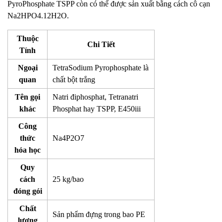
PyroPhosphate TSPP còn có thể được sản xuất bằng cách cô cạn
Na
2
HPO
4
.12H
2
O.
Thuộc
Chi Tiết
Tính
Ngoại
TetraSodium Pyrophosphate là
quan
chất bột trắng
Tên gọi
Natri điphosphat, Tetranatri
khác
Phosphat hay TSPP, E450iii
Công
thức
Na4P2O7
hóa học
Quy
cách
25 kg/bao
đóng gói
Chất
Sản phẩm đựng trong bao PE
lượng