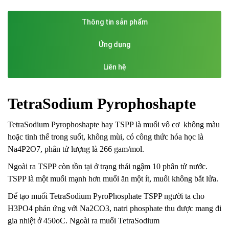
Thông tin sản phẩm
Ứng dụng
Liên hệ
TetraSodium Pyrophoshapte
TetraSodium Pyrophoshapte hay TSPP là muối vô cơ không màu
hoặc tinh thể trong suốt, không mùi, có công thức hóa học là
Na
4
P
2
O
7
, phân tử lượng là 266 gam/mol.
Ngoài ra TSPP còn tồn tại ở trạng thái ngậm 10 phân tử nước.
TSPP là một muối mạnh hơn muối ăn một ít, muối không bắt lửa.
Để tạo muối TetraSodium PyroPhosphate TSPP người ta cho
H3PO4 phản ứng với Na2CO3, natri phosphate thu được mang đi
gia nhiệt ở 450
o
C. Ngoài ra muối TetraSodium