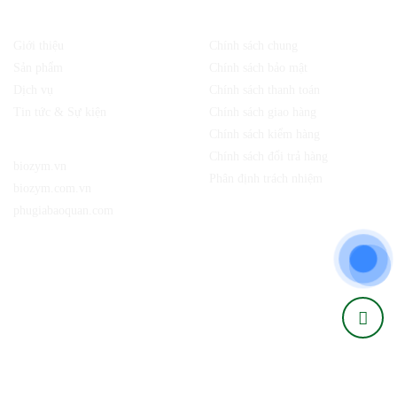
Về chúng tôi
Chính sách
Giới thiệu
Chính sách chung
Sản phẩm
Chính sách bảo mật
Dịch vụ
Chính sách thanh toán
Tin tức & Sự kiện
Chính sách giao hàng
Chính sách kiểm hàng
Website:
Chính sách đổi trả hàng
biozym.vn
Phân định trách nhiệm
biozym.com.vn
phugiabaoquan.com
Kết nối với chúng tôi