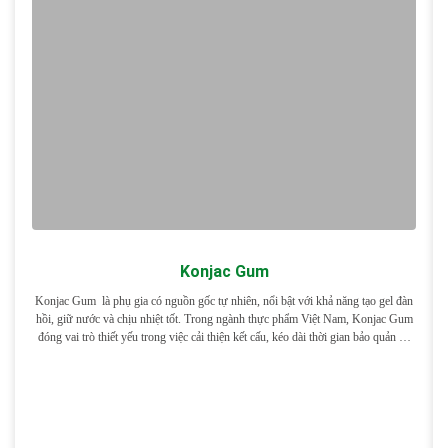
Konjac Gum
Konjac Gum là phụ gia có nguồn gốc tự nhiên, nổi bật với khả năng tạo gel đàn
hồi, giữ nước và chịu nhiệt tốt. Trong ngành thực phẩm Việt Nam, Konjac Gum
đóng vai trò thiết yếu trong việc cải thiện kết cấu, kéo dài thời gian bảo quản và
nâng cao cảm quan […]