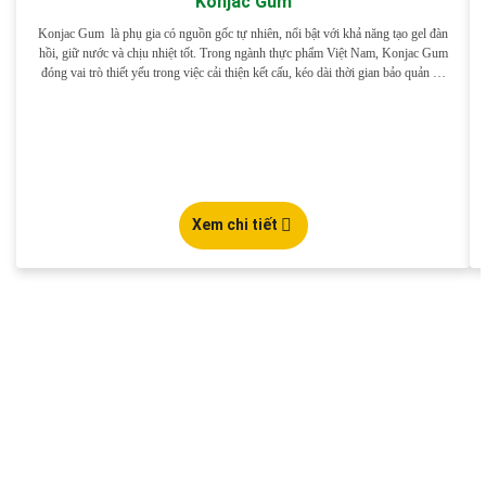
Konjac Gum
Konjac Gum là phụ gia có nguồn gốc tự nhiên, nổi bật với khả năng tạo gel đàn
hồi, giữ nước và chịu nhiệt tốt. Trong ngành thực phẩm Việt Nam, Konjac Gum
đóng vai trò thiết yếu trong việc cải thiện kết cấu, kéo dài thời gian bảo quản và
nâng cao cảm quan […]
Xem chi tiết