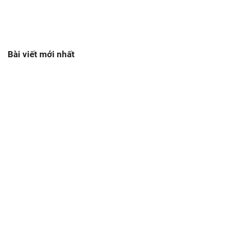
Bài viết mới nhất
07/08/2026
Bởi biozym