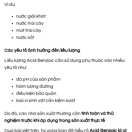
Ví dụ:
nước giải khát
nước trái cây
mứt trái cây
nước sốt
Các yếu tố ảnh hưởng đến liều lượng
Liều lượng Acid Benzoic cần sử dụng phụ thuộc vào nhiều
yếu tố như:
độ pH của sản phẩm
hàm lượng đường
điều kiện bảo quản
loại vi sinh vật cần kiểm soát
Do đó, các nhà sản xuất thường cần
tính toán và thử
nghiệm trước khi áp dụng trong sản xuất thực tế
Qua bài viết trên, hy vọng bạn đã hiểu rõ
Acid Benzoic là gì