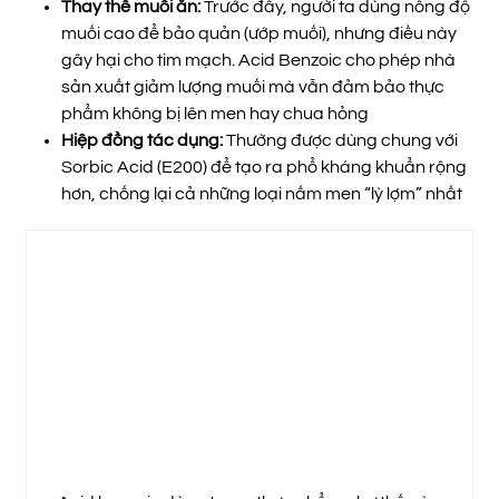
Thay thế muối ăn:
Trước đây, người ta dùng nồng độ
muối cao để bảo quản (ướp muối), nhưng điều này
gây hại cho tim mạch. Acid Benzoic cho phép nhà
sản xuất giảm lượng muối mà vẫn đảm bảo thực
phẩm không bị lên men hay chua hỏng
Hiệp đồng tác dụng:
Thường được dùng chung với
Sorbic Acid (E200) để tạo ra phổ kháng khuẩn rộng
hơn, chống lại cả những loại nấm men “lỳ lợm” nhất