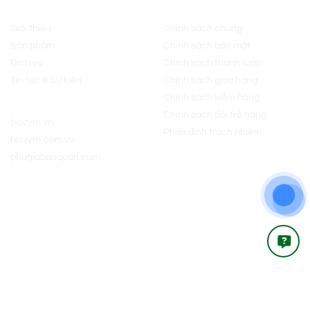
Về chúng tôi
Chính sách
Giới thiệu
Chính sách chung
Sản phẩm
Chính sách bảo mật
Dịch vụ
Chính sách thanh toán
Tin tức & Sự kiện
Chính sách giao hàng
Chính sách kiểm hàng
Website:
Chính sách đổi trả hàng
biozym.vn
Phân định trách nhiệm
biozym.com.vn
phugiabaoquan.com
Kết nối với chúng tôi