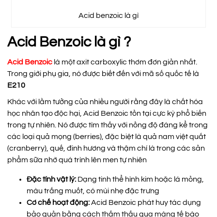
Acid benzoic là gì
Acid Benzoic là gì ?
Acid Benzoic
là một axit carboxylic thơm đơn giản nhất.
Trong giới phụ gia, nó được biết đến với mã số quốc tế là
E210
Khác với lầm tưởng của nhiều người rằng đây là chất hóa
học nhân tạo độc hại, Acid Benzoic tồn tại cực kỳ phổ biến
trong tự nhiên. Nó được tìm thấy với nồng độ đáng kể trong
các loại quả mọng (berries), đặc biệt là quả nam việt quất
(cranberry), quế, đinh hương và thậm chí là trong các sản
phẩm sữa nhờ quá trình lên men tự nhiên
Đặc tính vật lý:
Dạng tinh thể hình kim hoặc lá mỏng,
màu trắng muốt, có mùi nhẹ đặc trưng
Cơ chế hoạt động:
Acid Benzoic phát huy tác dụng
bảo quản bằng cách thấm thấu qua màng tế bào