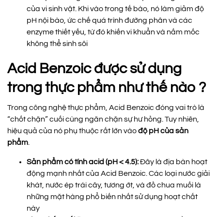
của vi sinh vật. Khi vào trong tế bào, nó làm giảm độ
pH nội bào, ức chế quá trình đường phân và các
enzyme thiết yếu, từ đó khiến vi khuẩn và nấm mốc
không thể sinh sôi
Acid Benzoic được sử dụng
trong thực phẩm như thế nào ?
Trong công nghệ thực phẩm, Acid Benzoic đóng vai trò là
“chốt chặn” cuối cùng ngăn chặn sự hư hỏng. Tuy nhiên,
hiệu quả của nó phụ thuộc rất lớn vào
độ pH của sản
phẩm
.
Sản phẩm có tính acid (pH < 4.5):
Đây là địa bàn hoạt
động mạnh nhất của Acid Benzoic. Các loại nước giải
khát, nước ép trái cây, tương ớt, và đồ chua muối là
những mặt hàng phổ biến nhất sử dụng hoạt chất
này