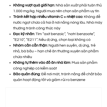
Không vượt quá giới hạn
: Nhà sản xuất phải tuân thủ
1.000 mg/kg. Người mua nên chọn sản phẩm uy tín
Tránh kết hợp nhiều vitamin C + nhiệt cao
: Không để
nước ngọt chứa cả hai ở nơi nắng nóng lâu. Nhà máy
thường tránh công thức này
Đọc kỹ nhãn
: Tìm “axit benzoic”, “natri benzoate”,
“E210”, “E211”. Nếu dị ứng, chọn loại không có
Nhóm cần cẩn thận
: Người hen suyễn, dị ứng, trẻ
nhỏ, bà bầu – hạn chế ăn thường xuyên sản phẩm
chứa nhiều
Không tự thêm vào đồ ăn nhà làm
: Mua sản phẩm
công nghiệp có kiểm soát
Bảo quản đúng
: Để nơi mát, tránh nắng để chất bảo
quản hoạt động tốt và giảm rủi ro benzene