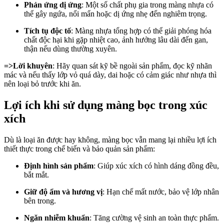
Phản ứng dị ứng
: Một số chất phụ gia trong màng nhựa có
thể gây ngứa, nổi mẩn hoặc dị ứng nhẹ đến nghiêm trọng.
Tích tụ độc tố
: Màng nhựa tổng hợp có thể giải phóng hóa
chất độc hại khi gặp nhiệt cao, ảnh hưởng lâu dài đến gan,
thận nếu dùng thường xuyên.
=>Lời khuyên
: Hãy quan sát kỹ bề ngoài sản phẩm, đọc kỹ nhãn
mác và nếu thấy lớp vỏ quá dày, dai hoặc có cảm giác như nhựa thì
nên loại bỏ trước khi ăn.
Lợi ích khi sử dụng màng bọc trong xúc
xích
Dù là loại ăn được hay không, màng bọc vẫn mang lại nhiều lợi ích
thiết thực trong chế biến và bảo quản sản phẩm:
Định hình sản phẩm
: Giúp xúc xích có hình dáng đồng đều,
bắt mắt.
Giữ độ ẩm và hương vị
: Hạn chế mất nước, bảo vệ lớp nhân
bên trong.
Ngăn nhiễm khuẩn
: Tăng cường vệ sinh an toàn thực phẩm.