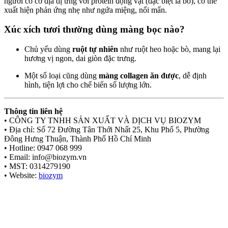
người có cơ địa dị ứng với protein động vật (đặc biệt là bò), có thể
xuất hiện phản ứng nhẹ như ngứa miệng, nổi mẩn.
Xúc xích tươi thường dùng màng bọc nào?
Chủ yếu dùng
ruột tự nhiên
như ruột heo hoặc bò, mang lại
hương vị ngon, dai giòn đặc trưng.
Một số loại cũng dùng
màng collagen ăn được
, dễ định
hình, tiện lợi cho chế biến số lượng lớn.
Thông tin liên hệ
• CÔNG TY TNHH SẢN XUẤT VÀ DỊCH VỤ BIOZYM
• Địa chỉ: Số 72 Đường Tân Thới Nhất 25, Khu Phố 5, Phường
Đông Hưng Thuận, Thành Phố Hồ Chí Minh
• Hotline: 0947 068 999
• Email: info@biozym.vn
• MST: 0314279190
• Website:
biozym