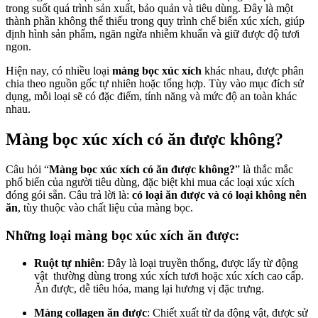
trong suốt quá trình sản xuất, bảo quản và tiêu dùng. Đây là một
thành phần không thể thiếu trong quy trình chế biến xúc xích, giúp
định hình sản phẩm, ngăn ngừa nhiễm khuẩn và giữ được độ tươi
ngon.
Hiện nay, có nhiều loại
màng bọc xúc xích
khác nhau, được phân
chia theo nguồn gốc tự nhiên hoặc tổng hợp. Tùy vào mục đích sử
dụng, mỗi loại sẽ có đặc điểm, tính năng và mức độ an toàn khác
nhau.
Màng bọc xúc xích có ăn được không?
Câu hỏi “
Màng bọc xúc xích có ăn được không?
” là thắc mắc
phổ biến của người tiêu dùng, đặc biệt khi mua các loại xúc xích
đóng gói sẵn. Câu trả lời là:
có loại ăn được và có loại không nên
ăn
, tùy thuộc vào chất liệu của màng bọc.
Những loại màng bọc xúc xích ăn được:
Ruột tự nhiên
: Đây là loại truyền thống, được lấy từ động
vật thường dùng trong xúc xích tươi hoặc xúc xích cao cấp.
Ăn được, dễ tiêu hóa, mang lại hương vị đặc trưng.
Màng collagen ăn được
: Chiết xuất từ da động vật, được sử