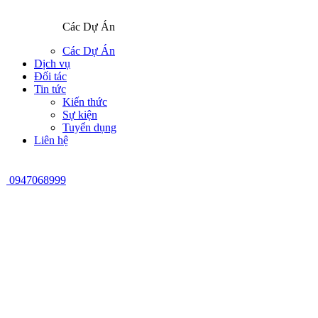
Các Dự Án
Các Dự Án
Dịch vụ
Đối tác
Tin tức
Kiến thức
Sự kiện
Tuyển dụng
Liên hệ
0947068999