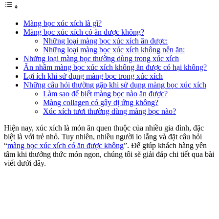
Màng bọc xúc xích là gì?
Màng bọc xúc xích có ăn được không?
Những loại màng bọc xúc xích ăn được:
Những loại màng bọc xúc xích không nên ăn:
Những loại màng bọc thường dùng trong xúc xích
Ăn nhầm màng bọc xúc xích không ăn được có hại không?
Lợi ích khi sử dụng màng bọc trong xúc xích
Những câu hỏi thường gặp khi sử dụng màng bọc xúc xích
Làm sao để biết màng bọc nào ăn được?
Màng collagen có gây dị ứng không?
Xúc xích tươi thường dùng màng bọc nào?
Hiện nay, xúc xích là món ăn quen thuộc của nhiều gia đình, đặc
biệt là với trẻ nhỏ. Tuy nhiên, nhiều người lo lắng và đặt câu hỏi
“
màng bọc xúc xích có ăn được không
”. Để giúp khách hàng yên
tâm khi thưởng thức món ngon, chúng tôi sẽ giải đáp chi tiết qua bài
viết dưới đây.