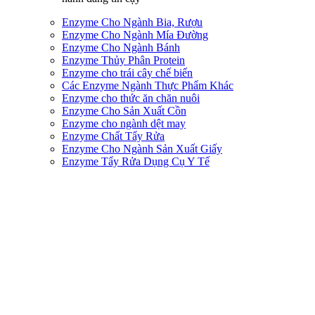
Enzyme Cho Ngành Bia, Rượu
Enzyme Cho Ngành Mía Đường
Enzyme Cho Ngành Bánh
Enzyme Thủy Phân Protein
Enzyme cho trái cây chế biến
Các Enzyme Ngành Thực Phẩm Khác
Enzyme cho thức ăn chăn nuôi
Enzyme Cho Sản Xuất Cồn
Enzyme cho ngành dệt may
Enzyme Chất Tẩy Rửa
Enzyme Cho Ngành Sản Xuất Giấy
Enzyme Tẩy Rửa Dụng Cụ Y Tế