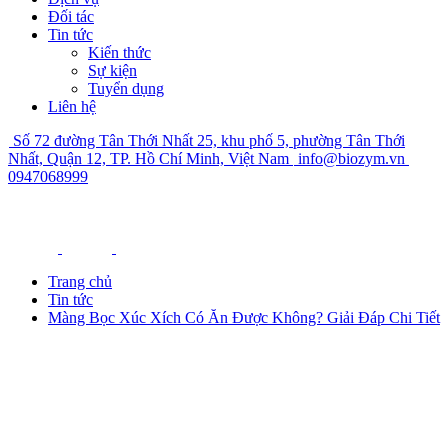
Đối tác
Tin tức
Kiến thức
Sự kiện
Tuyển dụng
Liên hệ
Số 72 đường Tân Thới Nhất 25, khu phố 5, phường Tân Thới
Nhất, Quận 12, TP. Hồ Chí Minh, Việt Nam
info@biozym.vn
0947068999
Trang chủ
Tin tức
Màng Bọc Xúc Xích Có Ăn Được Không? Giải Đáp Chi Tiết