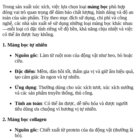
Trong sản xuất xúc xích, việc lựa chọn loại
màng bọc
phù hợp
đóng vai trò quan trọng để đảm bảo chất lượng, hình dáng và độ an
toàn của sản phẩm. Tùy theo mục đích sử dụng, chi phí và công
nghệ, các nhà sản xuất sẽ sử dụng những loại màng bọc khác nhau
—mỗi loại có đặc tính riêng về độ bền, khả năng chịu nhiệt và việc
có thể ăn được hay không.
1. Màng bọc tự nhiên
Nguồn gốc
: Làm từ ruột non của động vật như heo, bò hoặc
cừu.
Đặc điểm
: Mềm, đàn hồi tốt, thấm gia vị và giữ ẩm hiệu quả,
tạo cảm giác ăn ngon và tự nhiên.
Ứng dụng
: Thường dùng cho xúc xích tươi, xúc xích nướng
và các sản phẩm truyền thống, thủ công.
Tính an toàn
: Có thể ăn được, dễ tiêu hóa và được người
tiêu dùng ưa chuộng vì hương vị tự nhiên.
2. Màng bọc collagen
Nguồn gốc
: Chiết xuất từ protein của da động vật (thường là
bò).