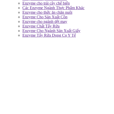
Enzyme cho trái cây chế biến
Các Enzyme Ngành Thực Phẩm Khác
Enzyme cho thức ăn chăn nuôi
Enzyme Cho Sản Xuất Cồn
Enzyme cho ngành dệt may
Enzyme Chất Tẩy Rửa
Enzyme Cho Ngành Sản Xuất Giấy
Enzyme Tẩy Rửa Dụng Cụ Y Tế