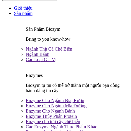
Giới thiệu
Sản phẩm
Sản Phẩm Biozym
Bring to you know-how
Ngành Thịt Cá Chế Biến
Ngành Bánh
Các Loại Gia Vị
Enzymes
Biozym tự tin có thể trở thành một người bạn đồng
hành đáng tin cậy
Enzyme Cho Ngành Bia, Rượu
Enzyme Cho Ngành Mía Đường
Enzyme Cho Ngành Bánh
Enzyme Thủy Phân Protein
Enzyme cho trái cây chế biến
Các Enzyme Ngành Thực Phẩm Khác