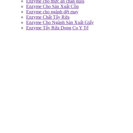
Enzyme cho thức ăn chăn nuôi
Enzyme Cho Sản Xuất Cồn
Enzyme cho ngành dệt may
Enzyme Chất Tẩy Rửa
Enzyme Cho Ngành Sản Xuất Giấy
Enzyme Tẩy Rửa Dụng Cụ Y Tế