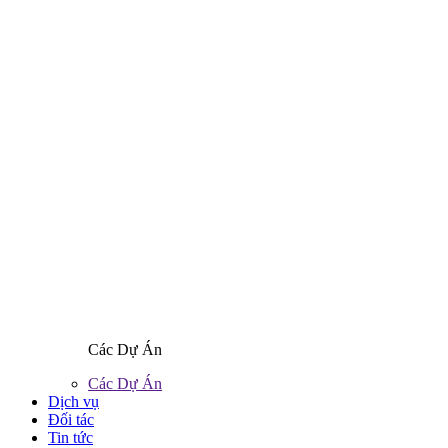
Các Dự Án
Các Dự Án
Dịch vụ
Đối tác
Tin tức