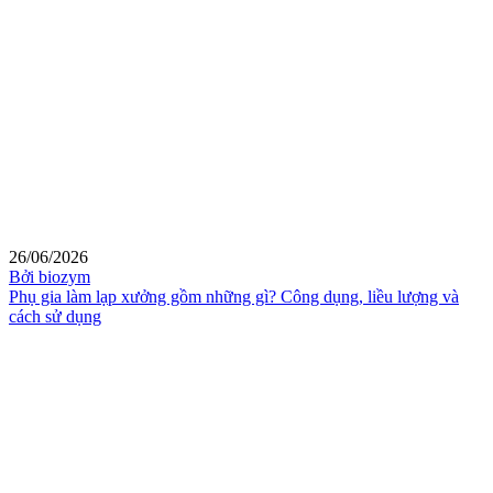
26/06/2026
Bởi biozym
Phụ gia làm lạp xưởng gồm những gì? Công dụng, liều lượng và
cách sử dụng