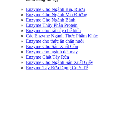
Enzyme Cho Ngành Bia, Rượu
Enzyme Cho Ngành Mía Đường
Enzyme Cho Ngành Bánh
Enzyme Thủy Phân Protein
Enzyme cho trái cây chế biến
Các Enzyme Ngành Thực Phẩm Khác
Enzyme cho thức ăn chăn nuôi
Enzyme Cho Sản Xuất Cồn
Enzyme cho ngành dệt may
Enzyme Chất Tẩy Rửa
Enzyme Cho Ngành Sản Xuất Giấy
Enzyme Tẩy Rửa Dụng Cụ Y Tế