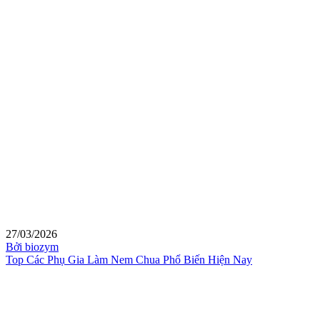
27/03/2026
Bởi biozym
Top Các Phụ Gia Làm Nem Chua Phổ Biến Hiện Nay