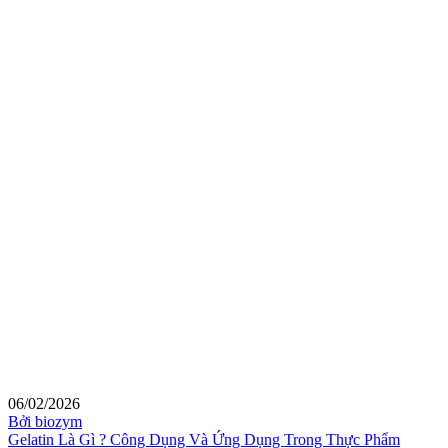
06/02/2026
Bởi biozym
Gelatin Là Gì ? Công Dụng Và Ứng Dụng Trong Thực Phẩm