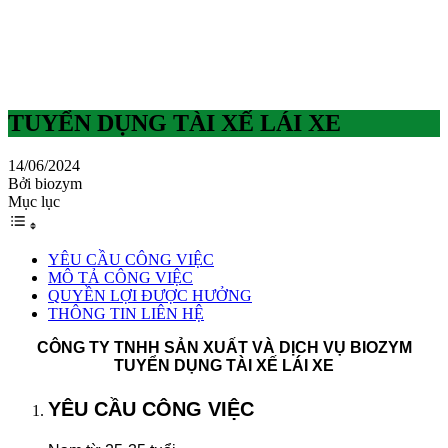
TUYỂN DỤNG TÀI XẾ LÁI XE
14/06/2024
Bởi biozym
Mục lục
YÊU CẦU CÔNG VIỆC
MÔ TẢ CÔNG VIỆC
QUYỀN LỢI ĐƯỢC HƯỞNG
THÔNG TIN LIÊN HỆ
CÔNG TY TNHH SẢN XUẤT VÀ DỊCH VỤ BIOZYM
TUYỂN DỤNG TÀI XẾ LÁI XE
YÊU CẦU CÔNG VIỆC