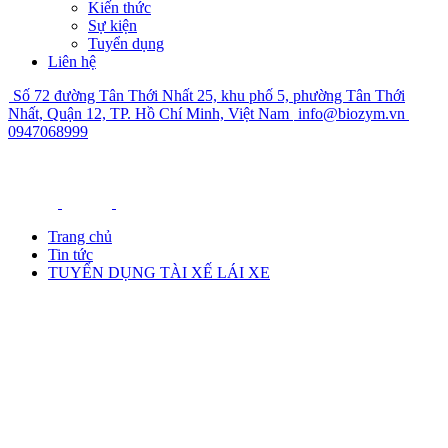
Kiến thức
Sự kiện
Tuyển dụng
Liên hệ
Số 72 đường Tân Thới Nhất 25, khu phố 5, phường Tân Thới
Nhất, Quận 12, TP. Hồ Chí Minh, Việt Nam
info@biozym.vn
0947068999
Trang chủ
Tin tức
TUYỂN DỤNG TÀI XẾ LÁI XE