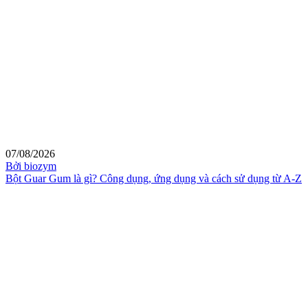
07/08/2026
Bởi biozym
Bột Guar Gum là gì? Công dụng, ứng dụng và cách sử dụng từ A-Z