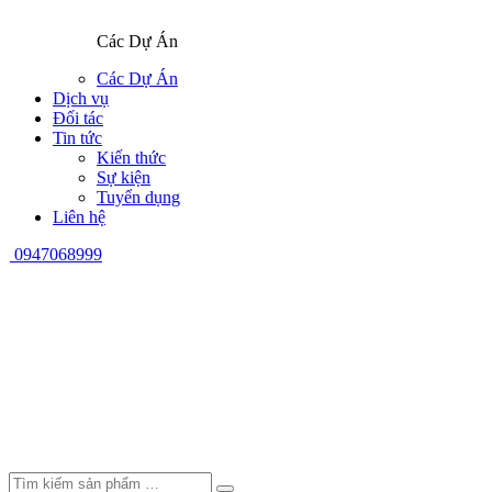
Các Dự Án
Các Dự Án
Dịch vụ
Đối tác
Tin tức
Kiến thức
Sự kiện
Tuyển dụng
Liên hệ
0947068999