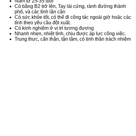
Nam từ 25-35 tuổi
Có bằng B2 trở lên, Tay lái cứng, rành đường thành
phố, và các tỉnh lận cận
Có sức khỏe tốt, có thể đi công tác ngoài giờ hoặc các
tỉnh theo yêu cầu đột xuất.
Có kinh nghiệm ở vị trí tương đương
Nhanh nhẹn, nhiệt tình, chịu được áp lực công việc.
Trung thực, cẩn thận, tận tâm, có tinh thần trách nhiệm