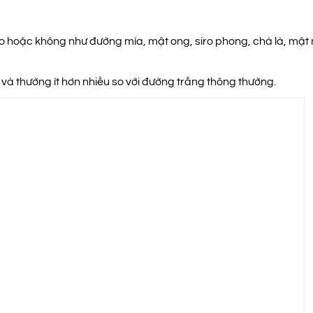
alo hoặc không như đường mía, mật ong,
siro phong, chà là, mật
 và thường ít hơn nhiều so với đường trắng thông thường.