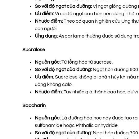
So với độ ngọt của đường:
Vị ngọt giống đường
Ưu điểm:
Vì có độ ngọt cao hơn nên dùng ít hơ
Nhược điểm:
Theo cơ quan Nghiên cứu Ung thư 
con người.
Ứng dụng:
Aspartame thường được sử dụng tro
Sucralose
Nguồn gốc:
Từ tổng hợp từ sucrose.
So với độ ngọt của đường:
N
gọt hơn đường 600 
Ưu điểm:
Sucralose không bị phân hủy khi nấu n
uống không calo.
Nhược điểm:
Tuy nhiên giá thành cao hơn, dư vị
Saccharin
Nguồn gốc:
Là đường hóa học này được tạo ra
sulfonamide hoặc Phthalic anhydride.
So với độ ngọt của đường:
Ngọt hơn đường 300–