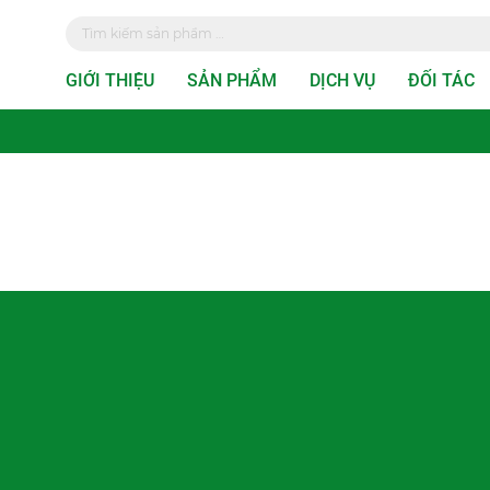
GIỚI THIỆU
SẢN PHẨM
DỊCH VỤ
ĐỐI TÁC