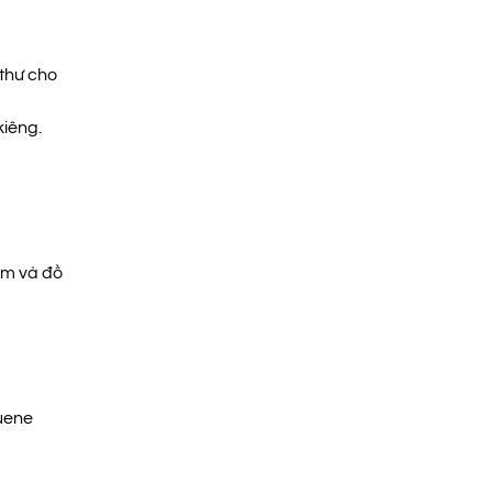
thư cho
iêng.
ẩm và đồ
uene