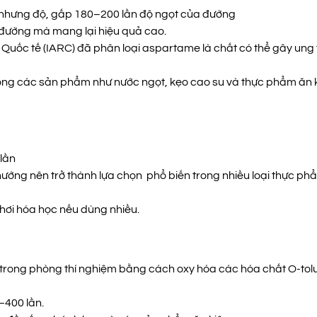
 nhưng độ, gấp 180–200 lần độ ngọt của đường
n đường mà mang lại hiệu quả cao.
Quốc tế (IARC) đã phân loại aspartame là chất có thể gây ung 
ng các sản phẩm như nước ngọt, kẹo cao su và thực phẩm ăn k
lần
ướng nên trở thành lựa chọn phổ biến trong nhiều loại thực ph
 hơi hóa học nếu dùng nhiều.
 trong phòng thí nghiệm bằng cách oxy hóa các hóa chất O-tol
400 lần.