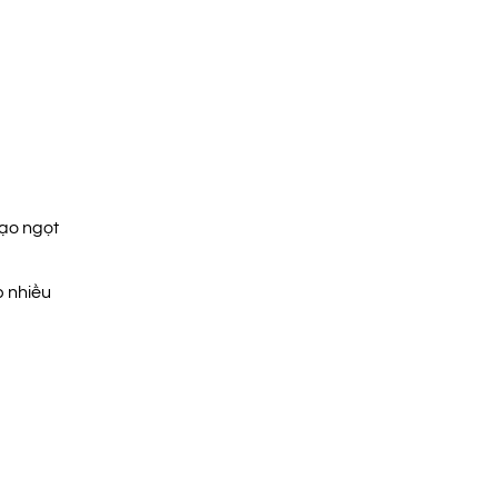
tạo ngọt
p nhiều