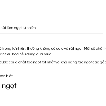
hất làm ngọt tự nhiên
 trong tự nhiên, thường không có calo và rất ngọt. Một số chất 
loạn tiêu hóa nếu dùng quá mức.
 được coi là chất tạo ngọt tốt nhất với khả năng tạo ngọt cao gấ
cần biết
o ngọt