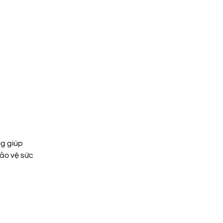
Nguyên Đán 2025
14/06/2024
Bởi biozym
ng giúp
TUYỂN DỤNG KẾ TOÁN – ĐIỀU
bảo vệ sức
PHỐI