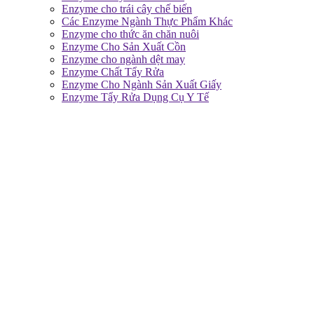
Enzyme cho trái cây chế biến
Các Enzyme Ngành Thực Phẩm Khác
Enzyme cho thức ăn chăn nuôi
Enzyme Cho Sản Xuất Cồn
Enzyme cho ngành dệt may
Enzyme Chất Tẩy Rửa
Enzyme Cho Ngành Sản Xuất Giấy
Enzyme Tẩy Rửa Dụng Cụ Y Tế