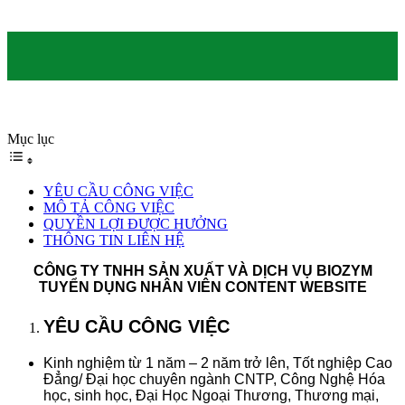
Mục lục
YÊU CẦU CÔNG VIỆC
MÔ TẢ CÔNG VIỆC
QUYỀN LỢI ĐƯỢC HƯỞNG
THÔNG TIN LIÊN HỆ
CÔNG TY TNHH SẢN XUẤT VÀ DỊCH VỤ BIOZYM
TUYỂN DỤNG
NHÂN VIÊN CONTENT WEBSITE
YÊU CẦU CÔNG VIỆC
Kinh nghiệm từ 1 năm – 2 năm trở lên, Tốt nghiệp Cao
Đẳng/ Đại học chuyên ngành CNTP, Công Nghệ Hóa
học, sinh học, Đại Học Ngoại Thương, Thương mại,