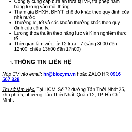
Công ty cung cấp bữa ăn trưa tại VP, trả phép năm
bằng lương vào mỗi tháng
Tham gia BHXH, BHYT, chế độ khác theo quy định của
nhà nước
Thưởng lễ, tết và các khoản thưởng khác theo quy
định của công ty.
Lương thỏa thuận theo năng lực và Kinh nghiệm thực
tế
Thời gian làm việc: từ T2 trưa T7 (sáng 8h00 đến
12h00, chiều 13h00 đến 17h00)
THÔNG TIN LIÊN HỆ
Nộp CV vào email
:
hr@biozym.vn
hoặc ZALO HR
0916
567 328
Trụ sở làm việc:
Tại HCM: Số 72 đường Tân Thới Nhất 25,
khu phố 5, phường Tân Thới Nhất, Quận 12, TP. Hồ Chí
Minh.