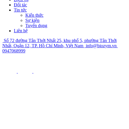
Đối tác
Tin tức
Kiến thức
Sự kiện
Tuyển dụng
Liên hệ
Số 72 đường Tân Thới Nhất 25, khu phố 5, phường Tân Thới
Nhất, Quận 12, TP. Hồ Chí Minh, Việt Nam
info@biozym.vn
0947068999