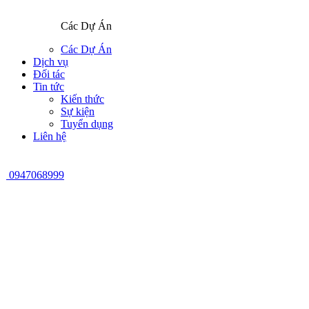
Các Dự Án
Các Dự Án
Dịch vụ
Đối tác
Tin tức
Kiến thức
Sự kiện
Tuyển dụng
Liên hệ
0947068999