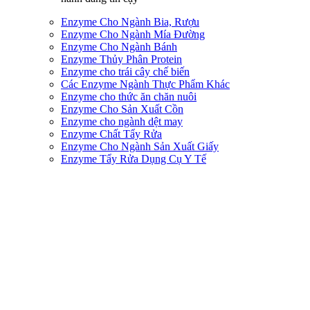
Enzyme Cho Ngành Bia, Rượu
Enzyme Cho Ngành Mía Đường
Enzyme Cho Ngành Bánh
Enzyme Thủy Phân Protein
Enzyme cho trái cây chế biến
Các Enzyme Ngành Thực Phẩm Khác
Enzyme cho thức ăn chăn nuôi
Enzyme Cho Sản Xuất Cồn
Enzyme cho ngành dệt may
Enzyme Chất Tẩy Rửa
Enzyme Cho Ngành Sản Xuất Giấy
Enzyme Tẩy Rửa Dụng Cụ Y Tế