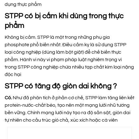
dụng thực phẩm
STPP có bị cấm khi dùng trong thực
phẩm
Không bị cấm. STPP là một trong những phụ gia
phosphate phổ biến nhất. Điều cấm kỵ là sử dụng STPP
loại công nghiệp (dùng làm bột giặt) để chế biến thực
phẩm. Hành vi này vi phạm pháp luật nghiêm trọng vì
trong STPP công nghiệp chứa nhiều tạp chất kim loại nặng
độc hại
STPP có tăng độ giòn dai không ?
Có.
Như đã phân tích ở phần cơ chế, STPP làm tăng liên kết
protein-nước-chất béo, tạo nên một mạng lưới nhũ tương
bền vững. Chính mạng lưới này tạo ra độ sần sật, giòn dai
tự nhiên cho cấu trúc giò chả, xúc xích hoặc cá viên