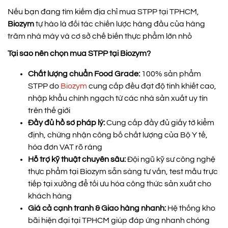
Nếu bạn đang tìm kiếm địa chỉ mua STPP tại TPHCM,
Biozym
tự hào là đối tác chiến lược hàng đầu của hàng
trăm nhà máy và cơ sở chế biến thực phẩm lớn nhỏ
Tại sao nên chọn mua STPP tại Biozym?
Chất lượng chuẩn Food Grade:
100% sản phẩm
STPP do
Biozym
cung cấp đều đạt độ tinh khiết cao,
nhập khẩu chính ngạch từ các nhà sản xuất uy tín
trên thế giới
Đầy đủ hồ sơ pháp lý:
Cung cấp đầy đủ giấy tờ kiểm
định, chứng nhận công bố chất lượng của Bộ Y tế,
hóa đơn VAT rõ ràng
Hỗ trợ kỹ thuật chuyên sâu:
Đội ngũ kỹ sư công nghệ
thực phẩm tại Biozym sẵn sàng tư vấn, test mẫu trực
tiếp tại xưởng để tối ưu hóa công thức sản xuất cho
khách hàng
Giá cả cạnh tranh & Giao hàng nhanh:
Hệ thống kho
bãi hiện đại tại TPHCM giúp đáp ứng nhanh chóng