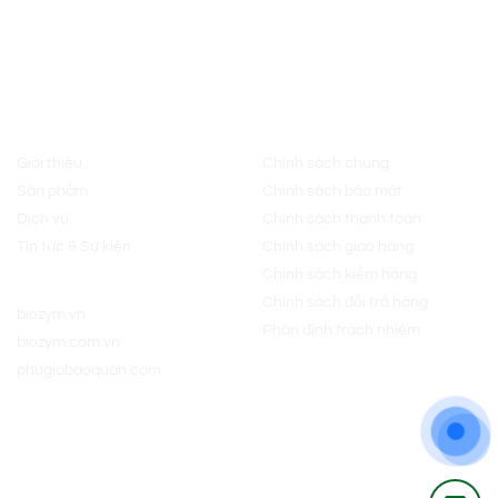
CÔNG TY TNHH SẢN XUẤT VÀ DỊCH VỤ BIOZYM
MST: 0314279190 do Sở Kế Hoạch Đầu Tư TP.HCM cấp lần đầu
ngày 10/03/2017
Về chúng tôi
Chính sách
Giới thiệu
Chính sách chung
Sản phẩm
Chính sách bảo mật
Dịch vụ
Chính sách thanh toán
Tin tức & Sự kiện
Chính sách giao hàng
Chính sách kiểm hàng
Website:
Chính sách đổi trả hàng
biozym.vn
Phân định trách nhiệm
biozym.com.vn
phugiabaoquan.com
Kết nối với chúng tôi