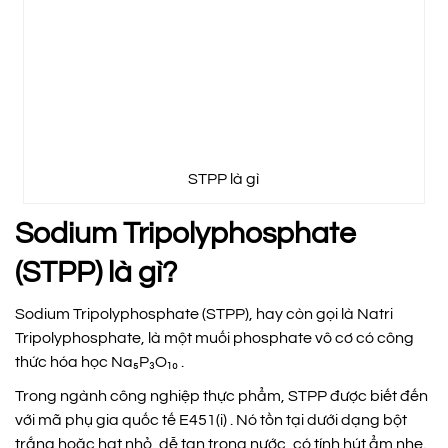
STPP là gì
Sodium Tripolyphosphate
(STPP) là gì?
Sodium Tripolyphosphate (STPP), hay còn gọi là Natri
Tripolyphosphate, là một muối phosphate vô cơ có công
thức hóa học Na₅P₃O₁₀ .
Trong ngành công nghiệp thực phẩm, STPP được biết đến
với mã phụ gia quốc tế E451(i) . Nó tồn tại dưới dạng bột
trắng hoặc hạt nhỏ, dễ tan trong nước, có tính hút ẩm nhẹ.