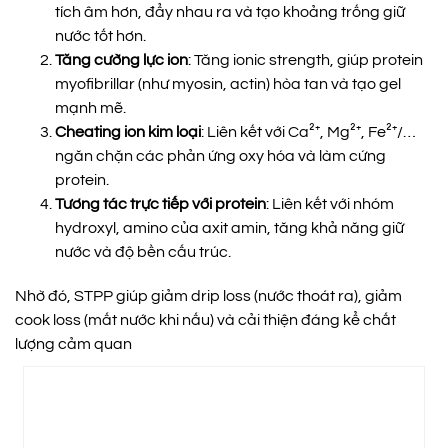
tích âm hơn, đẩy nhau ra và tạo khoảng trống giữ
nước tốt hơn.
Tăng cường lực ion
: Tăng ionic strength, giúp protein
myofibrillar (như myosin, actin) hòa tan và tạo gel
mạnh mẽ.
Cheating ion kim loại
: Liên kết với Ca²⁺, Mg²⁺, Fe²⁺/…
ngăn chặn các phản ứng oxy hóa và làm cứng
protein.
Tương tác trực tiếp với protein
: Liên kết với nhóm
hydroxyl, amino của axit amin, tăng khả năng giữ
nước và độ bền cấu trúc.
Nhờ đó, STPP giúp giảm drip loss (nước thoát ra), giảm
cook loss (mất nước khi nấu) và cải thiện đáng kể chất
lượng cảm quan