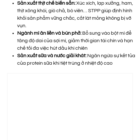
Sản xuất thịt chế biến sẵn:
Xúc xích, lạp xưởng, ham,
thịt xông khói, giò chả, bò viên… STPP giúp định hình
khối sản phẩm vững chắc, cắt lát mỏng không bị vỡ
vụn.
Ngành mì ăn liền và bún phở:
Bổ sung vào bột mì để
tăng độ dai của sợi mì, giảm thời gian tái chín và hạn
chế tối đa việc hút dầu khi chiên
Sản xuất sữa và nước giải khát:
Ngăn ngừa sự kết tủa
của protein sữa khi tiệt trùng ở nhiệt độ cao