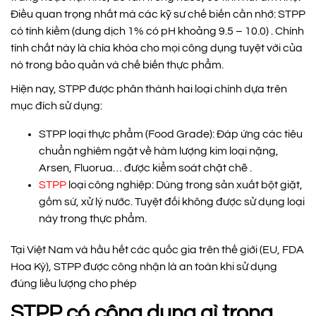
Điều quan trọng nhất mà các kỹ sư chế biến cần nhớ: STPP
có tính kiềm (dung dịch 1% có pH khoảng 9.5 – 10.0) . Chính
tính chất này là chìa khóa cho mọi công dụng tuyệt vời của
nó trong bảo quản và chế biến thực phẩm.
Hiện nay, STPP được phân thành hai loại chính dựa trên
mục đích sử dụng:
STPP loại thực phẩm (Food Grade): Đáp ứng các tiêu
chuẩn nghiêm ngặt về hàm lượng kim loại nặng,
Arsen, Fluorua… được kiểm soát chặt chẽ .
STPP
loại công nghiệp: Dùng trong sản xuất bột giặt,
gốm sứ, xử lý nước. Tuyệt đối không được sử dụng loại
này trong thực phẩm.
Tại Việt Nam và hầu hết các quốc gia trên thế giới (EU, FDA
Hoa Kỳ), STPP được công nhận là an toàn khi sử dụng
đúng liều lượng cho phép
STPP có công dụng gì trong