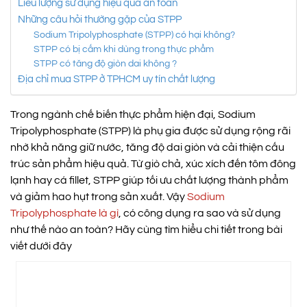
Liều lượng sử dụng hiệu quả an toàn
Những câu hỏi thường gặp của STPP
Sodium Tripolyphosphate (STPP) có hại không?
STPP có bị cấm khi dùng trong thực phẩm
STPP có tăng độ giòn dai không ?
Địa chỉ mua STPP ở TPHCM uy tín chất lượng
Trong ngành chế biến thực phẩm hiện đại, Sodium
Tripolyphosphate (STPP) là phụ gia được sử dụng rộng rãi
nhờ khả năng giữ nước, tăng độ dai giòn và cải thiện cấu
trúc sản phẩm hiệu quả. Từ giò chả, xúc xích đến tôm đông
lạnh hay cá fillet, STPP giúp tối ưu chất lượng thành phẩm
và giảm hao hụt trong sản xuất. Vậy
Sodium
Tripolyphosphate là gì
, có công dụng ra sao và sử dụng
như thế nào an toàn? Hãy cùng tìm hiểu chi tiết trong bài
viết dưới đây