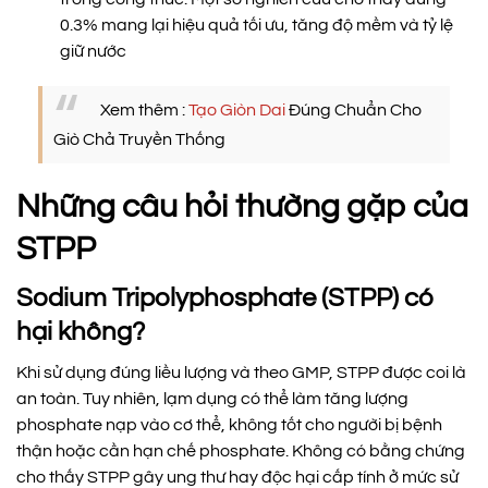
0.3% mang lại hiệu quả tối ưu, tăng độ mềm và tỷ lệ
giữ nước
Xem thêm :
Tạo Giòn Dai
Đúng Chuẩn Cho
Giò Chả Truyền Thống
Những câu hỏi thường gặp của
STPP
Sodium Tripolyphosphate (STPP) có
hại không?
Khi sử dụng đúng liều lượng và theo GMP, STPP được coi là
an toàn. Tuy nhiên, lạm dụng có thể làm tăng lượng
phosphate nạp vào cơ thể, không tốt cho người bị bệnh
thận hoặc cần hạn chế phosphate. Không có bằng chứng
cho thấy STPP gây ung thư hay độc hại cấp tính ở mức sử