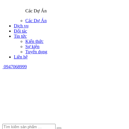
Các Dự Án
Các Dự Án
Dịch vụ
Đối tác
Tin tức
Kiến thức
Sự kiện
Tuyển dụng
Liên hệ
0947068999