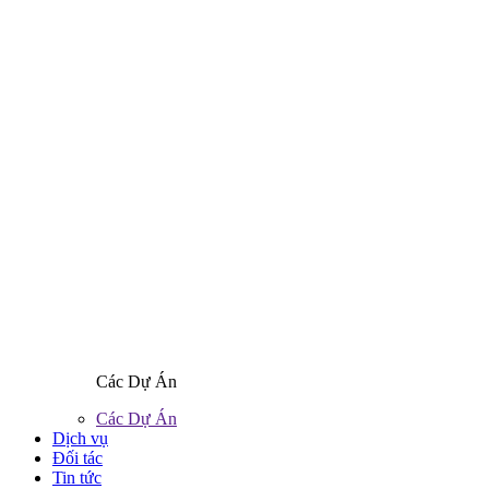
Các Dự Án
Các Dự Án
Dịch vụ
Đối tác
Tin tức