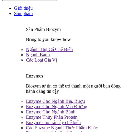
Giới thiệu
Sản phẩm
Sản Phẩm Biozym
Bring to you know-how
Ngành Thịt Cá Chế Biến
Ngành Bánh
Các Loại Gia Vị
Enzymes
Biozym tự tin có thể trở thành một người bạn đồng
hành đáng tin cậy
Enzyme Cho Ngành Bia, Rượu
Enzyme Cho Ngành Mía Đường
Enzyme Cho Ngành Bánh
Enzyme Thủy Phân Protein
Enzyme cho trái cây chế biến
Các Enzyme Ngành Thực Phẩm Khác