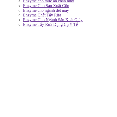
Enzyme cho thức ăn chăn nuôi
Enzyme Cho Sản Xuất Cồn
Enzyme cho ngành dệt may
Enzyme Chất Tẩy Rửa
Enzyme Cho Ngành Sản Xuất Giấy
Enzyme Tẩy Rửa Dụng Cụ Y Tế