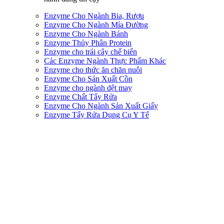
Enzyme Cho Ngành Bia, Rượu
Enzyme Cho Ngành Mía Đường
Enzyme Cho Ngành Bánh
Enzyme Thủy Phân Protein
Enzyme cho trái cây chế biến
Các Enzyme Ngành Thực Phẩm Khác
Enzyme cho thức ăn chăn nuôi
Enzyme Cho Sản Xuất Cồn
Enzyme cho ngành dệt may
Enzyme Chất Tẩy Rửa
Enzyme Cho Ngành Sản Xuất Giấy
Enzyme Tẩy Rửa Dụng Cụ Y Tế