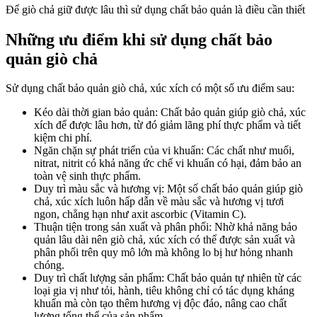
Để giò chả giữ được lâu thì sử dụng chất bảo quản là điều cần thiết
Những ưu điểm khi sử dụng chất bảo
quản giò chả
Sử dụng chất bảo quản giò chả, xúc xích có một số ưu điểm sau:
Kéo dài thời gian bảo quản: Chất bảo quản giúp giò chả, xúc
xích để được lâu hơn, từ đó giảm lãng phí thực phẩm và tiết
kiệm chi phí.
Ngăn chặn sự phát triển của vi khuẩn: Các chất như muối,
nitrat, nitrit có khả năng ức chế vi khuẩn có hại, đảm bảo an
toàn vệ sinh thực phẩm.
Duy trì màu sắc và hương vị: Một số chất bảo quản giúp giò
chả, xúc xích luôn hấp dẫn về màu sắc và hương vị tươi
ngon, chẳng hạn như axit ascorbic (Vitamin C).
Thuận tiện trong sản xuất và phân phối: Nhờ khả năng bảo
quản lâu dài nên giò chả, xúc xích có thể được sản xuất và
phân phối trên quy mô lớn mà không lo bị hư hỏng nhanh
chóng.
Duy trì chất lượng sản phẩm: Chất bảo quản tự nhiên từ các
loại gia vị như tỏi, hành, tiêu không chỉ có tác dụng kháng
khuẩn mà còn tạo thêm hương vị độc đáo, nâng cao chất
lượng tổng thể của sản phẩm.