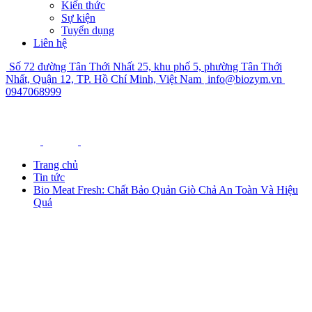
Kiến thức
Sự kiện
Tuyển dụng
Liên hệ
Số 72 đường Tân Thới Nhất 25, khu phố 5, phường Tân Thới
Nhất, Quận 12, TP. Hồ Chí Minh, Việt Nam
info@biozym.vn
0947068999
Trang chủ
Tin tức
Bio Meat Fresh: Chất Bảo Quản Giò Chả An Toàn Và Hiệu
Quả