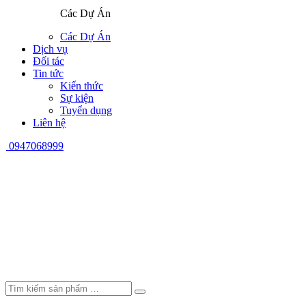
Các Dự Án
Các Dự Án
Dịch vụ
Đối tác
Tin tức
Kiến thức
Sự kiện
Tuyển dụng
Liên hệ
0947068999