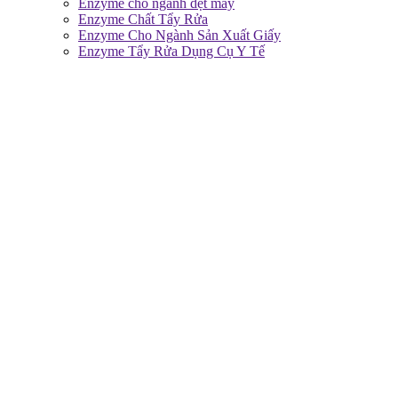
Enzyme cho ngành dệt may
Enzyme Chất Tẩy Rửa
Enzyme Cho Ngành Sản Xuất Giấy
Enzyme Tẩy Rửa Dụng Cụ Y Tế