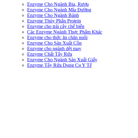
Enzyme Cho Ngành Bia, Rượu
Enzyme Cho Ngành Mía Đường
Enzyme Cho Ngành Bánh
Enzyme Thủy Phân Protein
Enzyme cho trái cây chế biến
Các Enzyme Ngành Thực Phẩm Khác
Enzyme cho thức ăn chăn nuôi
Enzyme Cho Sản Xuất Cồn
Enzyme cho ngành dệt may
Enzyme Chất Tẩy Rửa
Enzyme Cho Ngành Sản Xuất Giấy
Enzyme Tẩy Rửa Dụng Cụ Y Tế