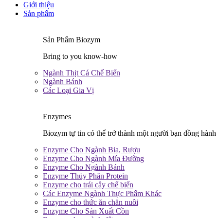
Giới thiệu
Sản phẩm
Sản Phẩm Biozym
Bring to you know-how
Ngành Thịt Cá Chế Biến
Ngành Bánh
Các Loại Gia Vị
Enzymes
Biozym tự tin có thể trở thành một người bạn đồng hành 
Enzyme Cho Ngành Bia, Rượu
Enzyme Cho Ngành Mía Đường
Enzyme Cho Ngành Bánh
Enzyme Thủy Phân Protein
Enzyme cho trái cây chế biến
Các Enzyme Ngành Thực Phẩm Khác
Enzyme cho thức ăn chăn nuôi
Enzyme Cho Sản Xuất Cồn