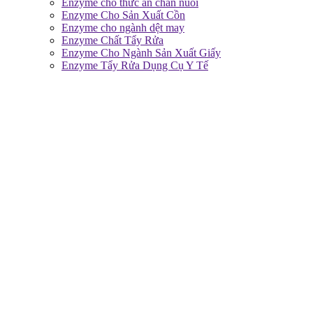
Enzyme cho thức ăn chăn nuôi
Enzyme Cho Sản Xuất Cồn
Enzyme cho ngành dệt may
Enzyme Chất Tẩy Rửa
Enzyme Cho Ngành Sản Xuất Giấy
Enzyme Tẩy Rửa Dụng Cụ Y Tế