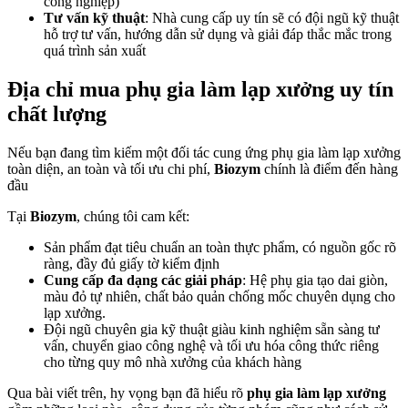
công nghiệp)
Tư vấn kỹ thuật
: Nhà cung cấp uy tín sẽ có đội ngũ kỹ thuật
hỗ trợ tư vấn, hướng dẫn sử dụng và giải đáp thắc mắc trong
quá trình sản xuất
Địa chỉ mua phụ gia làm lạp xưởng uy tín
chất lượng
Nếu bạn đang tìm kiếm một đối tác cung ứng phụ gia làm lạp xưởng
toàn diện, an toàn và tối ưu chi phí,
Biozym
chính là điểm đến hàng
đầu
Tại
Biozym
, chúng tôi cam kết:
Sản phẩm đạt tiêu chuẩn an toàn thực phẩm, có nguồn gốc rõ
ràng, đầy đủ giấy tờ kiểm định
Cung cấp đa dạng các giải pháp
: Hệ phụ gia tạo dai giòn,
màu đỏ tự nhiên, chất bảo quản chống mốc chuyên dụng cho
lạp xưởng.
Đội ngũ chuyên gia kỹ thuật giàu kinh nghiệm sẵn sàng tư
vấn, chuyển giao công nghệ và tối ưu hóa công thức riêng
cho từng quy mô nhà xưởng của khách hàng
Qua bài viết trên, hy vọng bạn đã hiểu rõ
phụ gia làm lạp xưởng