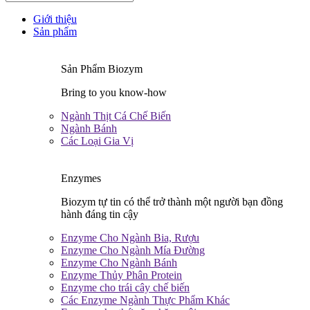
Giới thiệu
Sản phẩm
Sản Phẩm Biozym
Bring to you know-how
Ngành Thịt Cá Chế Biến
Ngành Bánh
Các Loại Gia Vị
Enzymes
Biozym tự tin có thể trở thành một người bạn đồng
hành đáng tin cậy
Enzyme Cho Ngành Bia, Rượu
Enzyme Cho Ngành Mía Đường
Enzyme Cho Ngành Bánh
Enzyme Thủy Phân Protein
Enzyme cho trái cây chế biến
Các Enzyme Ngành Thực Phẩm Khác