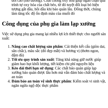
đối cao (mỡ đường). Chất chống oxy hóa giúp ngăn chặn quá
trình tự oxy hóa của chất béo, từ đó tuyệt đối loại bỏ hiện
tượng gắt dầu, hôi dầu khi bảo quản lâu. Đồng thời, chúng
làm tăng tốc độ ổn định màu của muối đỏ
Công dụng của phụ gia làm lạp xưởng
Việc sử dụng phụ gia mang lại nhiều lợi ích thiết thực cho người sản
xuất:
Nâng cao chất lượng sản phẩm
: Cải thiện kết cấu (giòn dai,
săn chắc), màu sắc (đỏ đẹp mắt) và hương vị (thơm ngon,
đậm đà)
Tối ưu quy trình sản xuất
: Tăng khả năng giữ nước giúp
giảm hao hụt khối lượng, tiết kiệm chi phí nguyên liệu
Kéo dài thời hạn sử dụng
: Các chất bảo quản giúp lạp
xưởng bảo quản được lâu hơn mà vẫn đảm bảo chất lượng và
an toàn
Đảm bảo an toàn vệ sinh thực phẩm
: Kiểm soát vi sinh vật,
ngăn ngừa ngộ độc thực phẩm