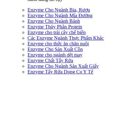
Enzyme Cho Ngành Bia, Rượu
Enzyme Cho Ngành Mía Đường
Enzyme Cho Ngành Bánh
Enzyme Thủy Phân Protein
Enzyme cho trái cây chế biến
Các Enzyme Ngành Thực Phẩm Khác
Enzyme cho thức ăn chăn nuôi
Enzyme Cho Sản Xuất Cồn
Enzyme cho ngành dệt may
Enzyme Chất Tẩy Rửa
Enzyme Cho Ngành Sản Xuất Giấy
Enzyme Tẩy Rửa Dụng Cụ Y Tế