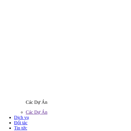
Các Dự Án
Các Dự Án
Dịch vụ
Đối tác
Tin tức