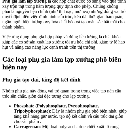
Phụ gia làm lạp xưởng
là các hợp chất được bổ sung vào quá trình
xay trộn thịt trong hàm lượng quy định cho phép. Chúng không
phải là nguyên liệu chính (như thịt nạc, mỡ heo) nhưng đóng vai trò
quyết định đến việc định hình cấu trúc, kéo dài thời gian bảo quản,
ngăn ngừa hiện tượng oxy hóa chất béo và tạo màu sắc bắt mắt cho
thành phẩm.
Việc ứng dụng phụ gia hợp pháp và đúng liều lượng là chìa khóa
giúp các cơ sở sản xuất lạp xưởng tối ưu hóa chi phí, giảm tỷ lệ hao
hụt và nâng cao năng lực cạnh tranh trên thị trường
Các loại phụ gia làm lạp xưởng phổ biến
hiện nay
Phụ gia tạo dai, tăng độ kết dính
Nhóm phụ gia này đóng vai trò quan trọng trong việc tạo nên cấu
trúc săn chắc, giòn dai đặc trưng cho lạp xưởng.
Phosphate (Polyphosphate, Pyrophosphate,
Tripolyphosphate)
: Đây là nhóm phụ gia phổ biến nhất, giúp
tăng khả năng giữ nước, tạo độ kết dính và cấu trúc dai giòn
cho sản phẩm .
Carrageenan
: Một loại polysaccharide chiết xuất từ rong