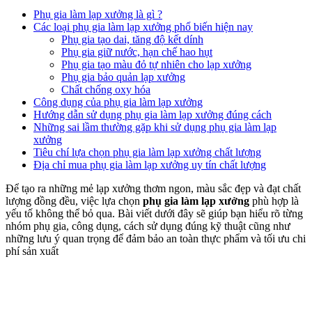
Phụ gia làm lạp xưởng là gì ?
Các loại phụ gia làm lạp xưởng phổ biến hiện nay
Phụ gia tạo dai, tăng độ kết dính
Phụ gia giữ nước, hạn chế hao hụt
Phụ gia tạo màu đỏ tự nhiên cho lạp xưởng
Phụ gia bảo quản lạp xưởng
Chất chống oxy hóa
Công dụng của phụ gia làm lạp xưởng
Hướng dẫn sử dụng phụ gia làm lạp xưởng đúng cách
Những sai lầm thường gặp khi sử dụng phụ gia làm lạp
xưởng
Tiêu chí lựa chọn phụ gia làm lạp xưởng chất lượng
Địa chỉ mua phụ gia làm lạp xưởng uy tín chất lượng
Để tạo ra những mẻ lạp xưởng thơm ngon, màu sắc đẹp và đạt chất
lượng đồng đều, việc lựa chọn
phụ gia làm lạp xưởng
phù hợp là
yếu tố không thể bỏ qua. Bài viết dưới đây sẽ giúp bạn hiểu rõ từng
nhóm phụ gia, công dụng, cách sử dụng đúng kỹ thuật cũng như
những lưu ý quan trọng để đảm bảo an toàn thực phẩm và tối ưu chi
phí sản xuất