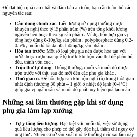
Để đạt hiệu quả cao nhất và đảm bảo an toàn, bạn cần tuân thủ các
nguyên tắc sau:
Cân đong chính xác
: Liều lượng sử dụng thường được
khuyến nghị theo tỷ lệ phần trăm (%) trên tổng khối lượng
nguyên liệu hoặc theo kg sản phẩm . Ví dụ, hỗn hợp gia vị
tổng hợp dùng 8-10g/kg sản phẩm , polyphosphate dùng 0.2-
0.5% , muối đỏ tối đa 50-150mg/kg sản phẩm .
Hòa tan trước
: Một số loại phụ gia nên được hòa tan với
nước hoặc rượu mai quế lộ trước khi trộn vào thịt để phân bố
đều, tránh vón cục .
Trộn thứ tự đúng
: Thông thường, muối và muối đỏ được
trộn trước với thịt, sau đó mới đến các phụ gia khác .
Thời gian ủ
: Để hỗn hợp sau khi trộn nghỉ (ủ) trong thời gian
nhất định (thường 30 phút – 1 giờ) ở nhiệt độ lạnh (0-4°C)
giúp gia vị ngấm sâu và muối đỏ phát huy hiệu quả tạo màu
Những sai lầm thường gặp khi sử dụng
phụ gia làm lạp xưởng
Tự ý tăng liều lượng
: Đặc biệt với muối đỏ, việc sử dụng
quá liều lượng cho phép có thể gây độc hại, thậm chí nguy cơ
ung thư . Nhiều cơ sở sản xuất nhỏ lẻ thường mắc sai lầm này