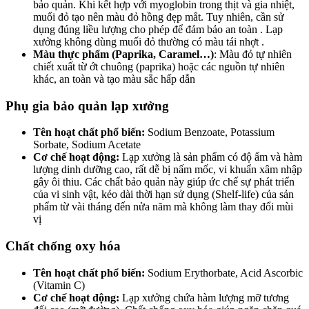
bảo quản. Khi kết hợp với myoglobin trong thịt và gia nhiệt,
muối đỏ tạo nên màu đỏ hồng đẹp mắt. Tuy nhiên, cần sử
dụng đúng liều lượng cho phép để đảm bảo an toàn . Lạp
xưởng không dùng muối đỏ thường có màu tái nhợt .
Màu thực phẩm (Paprika, Caramel…)
: Màu đỏ tự nhiên
chiết xuất từ ớt chuông (paprika) hoặc các nguồn tự nhiên
khác, an toàn và tạo màu sắc hấp dẫn
Phụ gia bảo quản lạp xưởng
Tên hoạt chất phổ biến:
Sodium Benzoate, Potassium
Sorbate, Sodium Acetate
Cơ chế hoạt động:
Lạp xưởng là sản phẩm có độ ẩm và hàm
lượng dinh dưỡng cao, rất dễ bị nấm mốc, vi khuẩn xâm nhập
gây ôi thiu. Các chất bảo quản này giúp ức chế sự phát triển
của vi sinh vật, kéo dài thời hạn sử dụng (Shelf-life) của sản
phẩm từ vài tháng đến nửa năm mà không làm thay đổi mùi
vị
Chất chống oxy hóa
Tên hoạt chất phổ biến:
Sodium Erythorbate, Acid Ascorbic
(Vitamin C)
Cơ chế hoạt động:
Lạp xưởng chứa hàm lượng mỡ tương