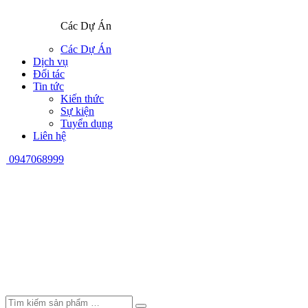
Các Dự Án
Các Dự Án
Dịch vụ
Đối tác
Tin tức
Kiến thức
Sự kiện
Tuyển dụng
Liên hệ
0947068999