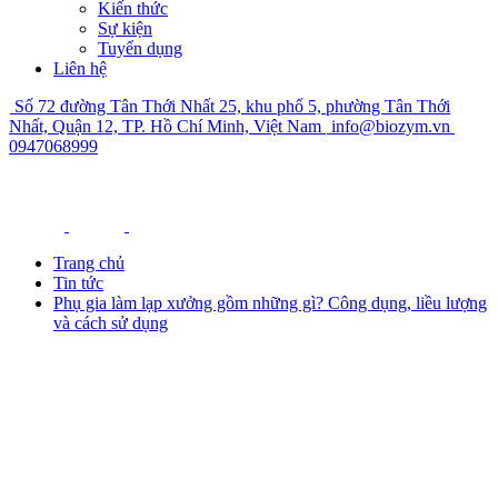
Kiến thức
Sự kiện
Tuyển dụng
Liên hệ
Số 72 đường Tân Thới Nhất 25, khu phố 5, phường Tân Thới
Nhất, Quận 12, TP. Hồ Chí Minh, Việt Nam
info@biozym.vn
0947068999
Trang chủ
Tin tức
Phụ gia làm lạp xưởng gồm những gì? Công dụng, liều lượng
và cách sử dụng